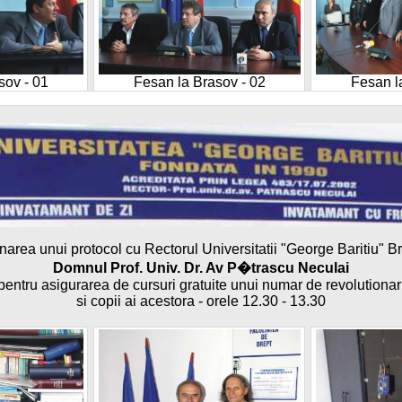
sov - 01
Fesan la Brasov - 02
Fesan l
area unui protocol cu Rectorul Universitatii "George Baritiu" B
sov - 04
Fesan la Brasov - 05
Fesan l
Domnul Prof. Univ. Dr. Av P�trascu Neculai
pentru asigurarea de cursuri gratuite unui numar de revolutionar
si copii ai acestora - orele 12.30 - 13.30