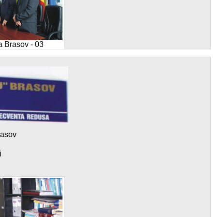
a Brasov - 03
rasov
a Brasov - 06
i