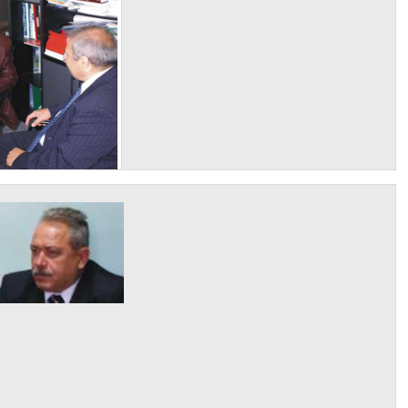
a Brasov - 09
a Brasov - 12
a Univ. - 30
a Brasov - 15
la Univ - 33