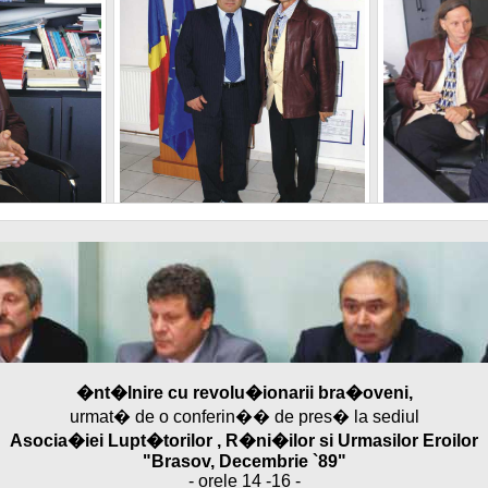
sov - 07
Fesan la Brasov - 08
Fesan l
sov - 10
Fesan la Brasov - 11
Fesan l
v. - 28
Fesan la Univ. - 29
Fesan l
�nt�lnire cu revolu�ionarii bra�oveni,
urmat� de o conferin�� de pres� la sediul
sov - 13
Fesan la Brasov - 14
Fesan l
Asocia�iei Lupt�torilor , R�ni�ilor si Urmasilor Eroilor
"Brasov, Decembrie `89"
iv - 31
Fesan la Univ - 32
Fesan 
- orele 14 -16 -