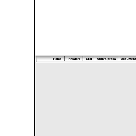
|
|
|
|
Home
Initiatori
Eroi
Arhiva presa
Document